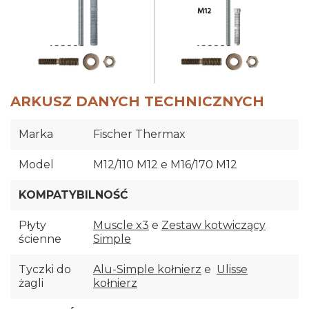
ARKUSZ DANYCH TECHNICZNYCH
Marka
Fischer Thermax
Model
M12/110 M12 e M16/170 M12
KOMPATYBILNOŚĆ
Płyty
Muscle x3
e
Zestaw kotwiczący
ścienne
Simple
Tyczki do
Alu-Simple kołnierz
e
Ulisse
żagli
kołnierz