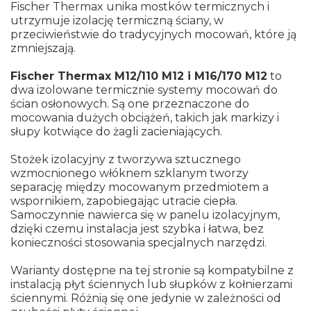
Fischer Thermax unika mostków termicznych i
utrzymuje izolację termiczną ściany, w
przeciwieństwie do tradycyjnych mocowań, które ją
zmniejszają.
Fischer Thermax M12/110 M12 i M16/170 M12
to
dwa izolowane termicznie systemy mocowań do
ścian osłonowych. Są one przeznaczone do
mocowania dużych obciążeń, takich jak markizy i
słupy kotwiące do żagli zacieniających.
Stożek izolacyjny z tworzywa sztucznego
wzmocnionego włóknem szklanym tworzy
separację między mocowanym przedmiotem a
wspornikiem, zapobiegając utracie ciepła.
Samoczynnie nawierca się w panelu izolacyjnym,
dzięki czemu instalacja jest szybka i łatwa, bez
konieczności stosowania specjalnych narzędzi.
Warianty dostępne na tej stronie są kompatybilne z
instalacją płyt ściennych lub słupków z kołnierzami
ściennymi. Różnią się one jedynie w zależności od