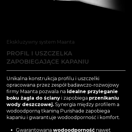
Ekskluzywny system Maanta
PROFIL I USZCZELKA
ZAPOBIEGAJĄCE KAPANIU
Unikalna konstrukcja profilu i uszczelki
opracowana przez zespół badawczo-rozwojowy
firmy Maanta pozwala na
idealne przyleganie
boku żagla do ściany
i zapobiega
przenikaniu
wody deszczowej.
Synergia między profilem a
wodoodporną tkaniną Purishade zapobiega
kapaniu i gwarantuje wodoodporność i komfort.
Gwarantowana
wodoodporność
nawet