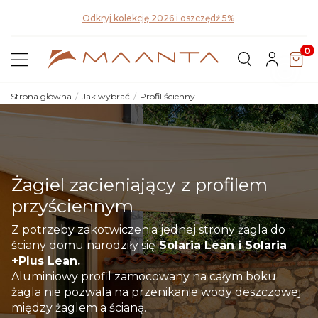
Poznaj nasze tkaniny
! Zamów próbki i przekonaj się o jakości na
własnej skórze
0
Strona główna
Jak wybrać
Profil ścienny
Żagiel zacieniający z profilem
przyściennym
Z potrzeby zakotwiczenia jednej strony żagla do
ściany domu narodziły się
Solaria Lean i Solaria
+Plus Lean.
Aluminiowy profil zamocowany na całym boku
żagla nie pozwala na przenikanie wody deszczowej
między żaglem a ścianą.