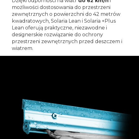
Dzięki odporności na wiatr
do 62 km/h
i
możliwości dostosowania do przestrzeni
zewnętrznych o powierzchni do 42 metrów
kwadratowych, Solaria Lean i Solaria +Plus
Lean oferują praktyczne, niezawodne i
designerskie rozwiązanie do ochrony
przestrzeni zewnętrznych przed deszczem i
wiatrem.