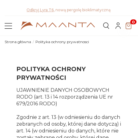
ci na
Odkryj Lyra T6,
nową pergolę bioklimatyczną
0
Strona główna
Polityka ochrony prywatnosci
POLITYKA OCHRONY
PRYWATNOŚCI
UJAWNIENIE DANYCH OSOBOWYCH
RODO (art. 13 i 14 rozporządzenia UE nr
679/2016 RODO)
Zgodnie z art. 13 (w odniesieniu do danych
zebranych od osoby, której dane dotyczą) i
art. 14 (w odniesieniu do danych, które nie
zostały zebrane od osoby, której dane