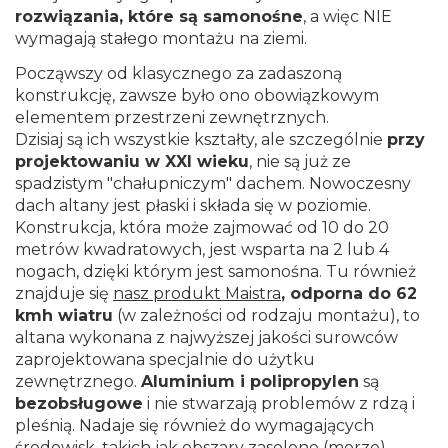
rozwiązania, które są samonośne
, a więc NIE
wymagają stałego montażu na ziemi.
Począwszy od klasycznego za zadaszoną
konstrukcję, zawsze było ono obowiązkowym
elementem przestrzeni zewnętrznych.
Dzisiaj są ich wszystkie kształty, ale szczególnie
przy
projektowaniu w XXI wieku
, nie są już ze
spadzistym "chałupniczym" dachem. Nowoczesny
dach altany jest płaski i składa się w poziomie.
Konstrukcja, która może zajmować od 10 do 20
metrów kwadratowych, jest wsparta na 2 lub 4
nogach, dzięki którym jest samonośna. Tu również
znajduje się
nasz produkt
Maistra
, odporna do 62
kmh wiatru
(w zależności od rodzaju montażu), to
altana wykonana z najwyższej jakości surowców
zaprojektowana specjalnie do użytku
zewnętrznego.
Aluminium i polipropylen
są
bezobsługowe
i nie stwarzają problemów z rdzą i
pleśnią. Nadaje się również do wymagających
środowisk, takich jak obszary zasolone (morze),