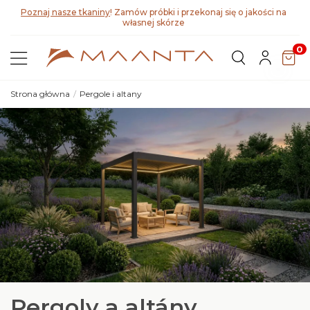
ci na
Odkryj Lyra T6,
nową pergolę bioklimatyczną
0
Strona główna
Pergole i altany
Pergoly a altány