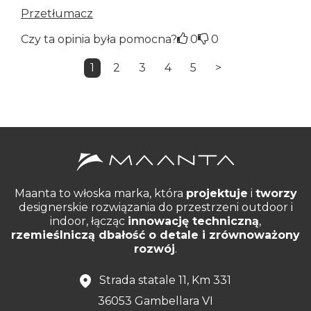
Przetłumacz
Czy ta opinia była pomocna?
0
0
1
2
3
4
5
>
Maanta to włoska marka, która
projektuje
i
tworzy
designerskie rozwiązania do przestrzeni outdoor i
indoor, łącząc
innowację techniczną
,
rzemieślniczą dbałość o detale i zrównoważony
rozwój
.
Strada statale 11, Km 331
36053 Gambellara VI