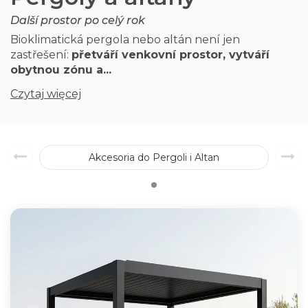
Další prostor po celý rok
Bioklimatická pergola nebo altán není jen
zastřešení:
přetváří venkovní prostor, vytváří
obytnou zónu a...
Czytaj więcej
Akcesoria do Pergoli i Altan