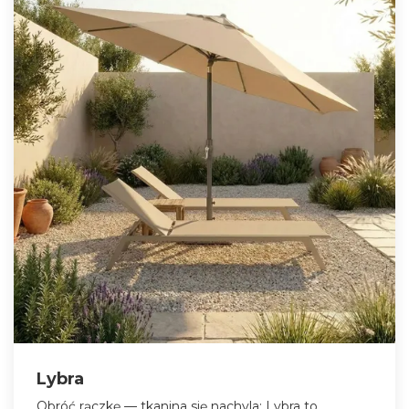
Lybra
Obróć rączkę — tkanina się nachyla: Lybra to