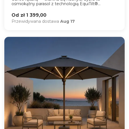
ośmiokątny parasol z technologią EquiTilt®...
Od zł 1 399,00
Przewidywana dostawa
Aug 17