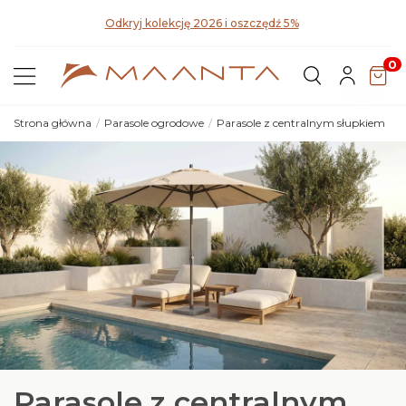
Pozn
Odkryj kolekcję 2026 i oszczędź 5%
0
Strona główna
Parasole ogrodowe
Parasole z centralnym słupkiem
Parasole z centralnym