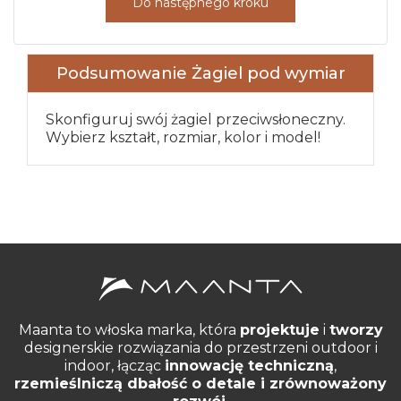
Do następnego kroku
Podsumowanie Żagiel pod wymiar
Skonfiguruj swój żagiel przeciwsłoneczny.
Wybierz kształt, rozmiar, kolor i model!
Maanta to włoska marka, która
projektuje
i
tworzy
designerskie rozwiązania do przestrzeni outdoor i
indoor, łącząc
innowację techniczną
,
rzemieślniczą dbałość o detale i zrównoważony