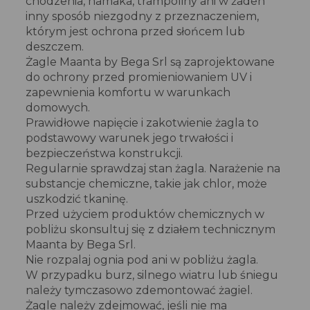
chodzenia, hamaka, trampoliny ani w żaden
inny sposób niezgodny z przeznaczeniem,
którym jest ochrona przed słońcem lub
deszczem.
Żagle Maanta by Bega Srl są zaprojektowane
do ochrony przed promieniowaniem UV i
zapewnienia komfortu w warunkach
domowych.
Prawidłowe napięcie i zakotwienie żagla to
podstawowy warunek jego trwałości i
bezpieczeństwa konstrukcji.
Regularnie sprawdzaj stan żagla. Narażenie na
substancje chemiczne, takie jak chlor, może
uszkodzić tkaninę.
Przed użyciem produktów chemicznych w
pobliżu skonsultuj się z działem technicznym
Maanta by Bega Srl.
Nie rozpalaj ognia pod ani w pobliżu żagla.
W przypadku burz, silnego wiatru lub śniegu
należy tymczasowo zdemontować żagiel.
Żagle należy zdejmować, jeśli nie ma