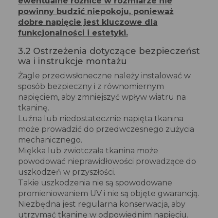
ewentualne różnice w rozmiarze nie
powinny budzić niepokoju, ponieważ
dobre napięcie jest kluczowe dla
funkcjonalności i estetyki.
3.2 Ostrzeżenia dotyczące bezpieczeńst
wa i instrukcje montażu
Żagle przeciwsłoneczne należy instalować w
sposób bezpieczny i z równomiernym
napięciem, aby zmniejszyć wpływ wiatru na
tkaninę.
Luźna lub niedostatecznie napięta tkanina
może prowadzić do przedwczesnego zużycia
mechanicznego.
Miękka lub zwiotczała tkanina może
powodować nieprawidłowości prowadzące do
uszkodzeń w przyszłości.
Takie uszkodzenia nie są spowodowane
promieniowaniem UV i nie są objęte gwarancją.
Niezbędna jest regularna konserwacja, aby
utrzymać tkaninę w odpowiednim napięciu.