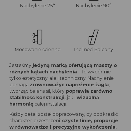
Nachylenie 75°
Nachylenie 90°
Mocowanie ścienne
Inclined Balcony
Jesteśmy
jedyną marką oferującą maszty o
różnych kątach nachylenia
– to wybór nie
tylko estetyczny, ale i techniczny. Nachylenie
pomaga
zrównoważyć naprężenie żagla
,
tworząc balans sił, który
poprawia zarówno
stabilność konstrukcji,
jak i
wizualną
harmonię
całej instalacji.
Każdy detal został dopracowany, by podkreślić
charakter przestrzeni:
czyste linie, proporcje
w równowadze i precyzyjne wykończenia.