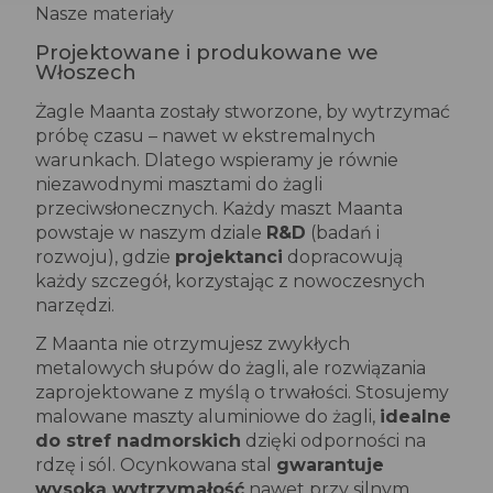
Nasze materiały
Projektowane i produkowane we
Włoszech
Żagle Maanta zostały stworzone, by wytrzymać
próbę czasu – nawet w ekstremalnych
warunkach. Dlatego wspieramy je równie
niezawodnymi masztami do żagli
przeciwsłonecznych. Każdy maszt Maanta
powstaje w naszym dziale
R&D
(badań i
rozwoju), gdzie
projektanci
dopracowują
każdy szczegół, korzystając z nowoczesnych
narzędzi.
Z Maanta nie otrzymujesz zwykłych
metalowych słupów do żagli, ale rozwiązania
zaprojektowane z myślą o trwałości. Stosujemy
malowane maszty aluminiowe do żagli,
idealne
do stref nadmorskich
dzięki odporności na
rdzę i sól. Ocynkowana stal
gwarantuje
wysoką wytrzymałość
nawet przy silnym