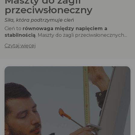
Maszty do żagli
przeciwsłoneczny
Siła, która podtrzymuje cień
Cień to
równowaga między napięciem a
stabilnością
. Maszty do żagli przeciwsłonecznych...
Czytaj więcej