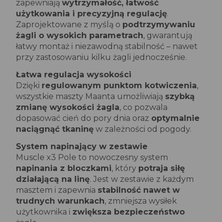
zapewniają
wytrzymałość, łatwość
użytkowania i precyzyjną regulację
.
Zaprojektowane z myślą o
podtrzymywaniu
żagli o wysokich parametrach
, gwarantują
łatwy montaż i niezawodną stabilność – nawet
przy zastosowaniu kilku żagli jednocześnie.
Łatwa regulacja wysokości
Dzięki
regulowanym punktom kotwiczenia
,
wszystkie maszty Maanta umożliwiają
szybką
zmianę wysokości żagla
, co pozwala
dopasować cień do pory dnia oraz
optymalnie
naciągnąć tkaninę
w zależności od pogody.
System napinający w zestawie
Muscle x3 Pole to nowoczesny system
napinania z bloczkami
, który
potraja siłę
działającą na linę
. Jest w zestawie z każdym
masztem i zapewnia
stabilność nawet w
trudnych warunkach
, zmniejsza wysiłek
użytkownika i
zwiększa bezpieczeństwo