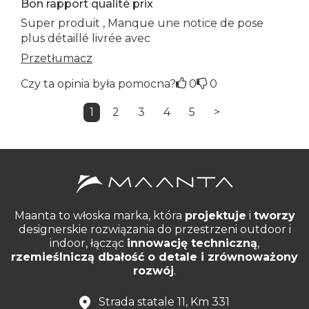
Bon rapport qualité prix
Super produit , Manque une notice de pose
plus détaillé livrée avec
Przetłumacz
Czy ta opinia była pomocna?
0
0
1
2
3
4
5
>
Maanta to włoska marka, która
projektuje
i
tworzy
designerskie rozwiązania do przestrzeni outdoor i
indoor, łącząc
innowację techniczną
,
rzemieślniczą dbałość o detale i zrównoważony
rozwój
.
Strada statale 11, Km 331