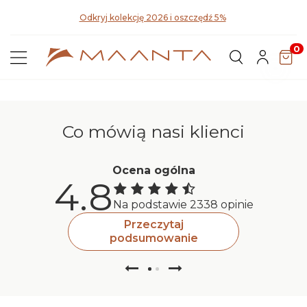
Pozn
Odkryj kolekcję 2026 i oszczędź 5%
0
Co mówią nasi klienci
Ocena ogólna
4.8
Na podstawie 2338 opinie
Przeczytaj
podsumowanie