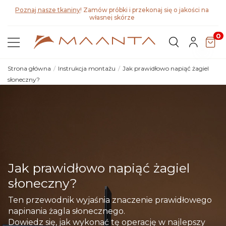
Poznaj nasze tkaniny
! Zamów próbki i przekonaj się o jakości na
własnej skórze
0
Strona główna
Instrukcja montażu
Jak prawidłowo napiąć żagiel
słoneczny?
Jak prawidłowo napiąć żagiel
słoneczny?
Ten przewodnik wyjaśnia znaczenie prawidłowego
napinania żagla słonecznego.
Dowiedz się, jak wykonać tę operację w najlepszy