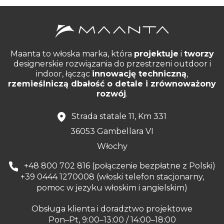
Maanta to włoska marka, która
projektuje
i
tworzy
designerskie rozwiązania do przestrzeni outdoor i
indoor, łącząc
innowację techniczną
,
rzemieślniczą dbałość o detale i zrównoważony
rozwój
.
Strada statale 11, Km 331
36053 Gambellara VI
Włochy
+48 800 702 816 (połączenie bezpłatne z Polski)
+39 0444 1270008 (włoski telefon stacjonarny,
pomoc w jezyku włoskim i angielskim)
Obsługa klienta i doradztwo projektowe
Pon–Pt, 9:00–13:00 / 14:00–18:00