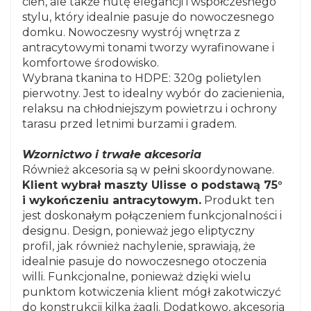
cień, ale także nutę elegancji i współczesnego
stylu, który idealnie pasuje do nowoczesnego
domku. Nowoczesny wystrój wnętrza z
antracytowymi tonami tworzy wyrafinowane i
komfortowe środowisko.
Wybrana tkanina to HDPE: 320g polietylen
pierwotny. Jest to idealny wybór do zacienienia,
relaksu na chłodniejszym powietrzu i ochrony
tarasu przed letnimi burzami i gradem.
Wzornictwo i trwałe akcesoria
Również akcesoria są w pełni skoordynowane.
Klient wybrał maszty Ulisse o podstawą 75°
i wykończeniu antracytowym.
Produkt ten
jest doskonałym połączeniem funkcjonalności i
designu. Design, ponieważ jego eliptyczny
profil, jak również nachylenie, sprawiają, że
idealnie pasuje do nowoczesnego otoczenia
willi. Funkcjonalne, ponieważ dzięki wielu
punktom kotwiczenia klient mógł zakotwiczyć
do konstrukcji kilka żagli. Dodatkowo, akcesoria