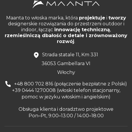
Maanta to włoska marka, która
projektuje
i
tworzy
designerskie rozwiązania do przestrzeni outdoor i
indoor, łącząc
innowację techniczną
,
rzemieślniczą dbałość o detale i zrównoważony
rozwój
.
Strada statale 11, Km 331
36053 Gambellara VI
Włochy
+48 800 702 816 (połączenie bezpłatne z Polski)
+39 0444 1270008 (włoski telefon stacjonarny,
pomoc w jezyku włoskim i angielskim)
Obsługa klienta i doradztwo projektowe
Pon–Pt, 9:00–13:00 / 14:00–18:00