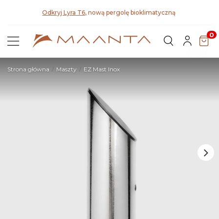
ci na
Odkryj Lyra T6,
nową pergolę bioklimatyczną
0
Strona główna
Maszty
EZ Mast Inox