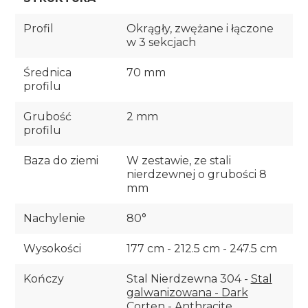
Profil
Okrągły, zwężane i łączone
w 3 sekcjach
Średnica
70 mm
profilu
Grubość
2 mm
profilu
Baza do ziemi
W zestawie, ze stali
nierdzewnej o grubości 8
mm
Nachylenie
80°
Wysokości
177 cm - 212.5 cm - 247.5 cm
Kończy
Stal Nierdzewna 304 -
Stal
galwanizowana - Dark
Corten - Anthracite