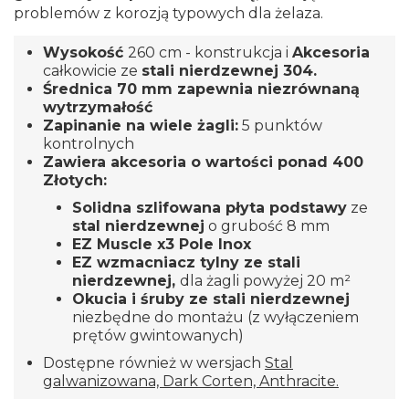
problemów z korozją typowych dla żelaza.
Wysokość
260 cm - konstrukcja i
Akcesoria
całkowicie ze
stali nierdzewnej 304.
Średnica 70 mm zapewnia niezrównaną
wytrzymałość
Zapinanie na wiele żagli:
5 punktów
kontrolnych
Zawiera akcesoria o wartości ponad 400
Złotych:
Solidna szlifowana płyta podstawy
ze
stal nierdzewnej
o grubość 8 mm
EZ Muscle x3 Pole Inox
EZ wzmacniacz tylny ze stali
nierdzewnej,
dla żagli powyżej 20 m²
Okucia i śruby ze stali nierdzewnej
niezbędne do montażu (z wyłączeniem
prętów gwintowanych)
Dostępne również w wersjach
Stal
galwanizowana, Dark Corten, Anthracite.