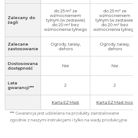
do 25 m² ze
do 25 m² ze
wzmocnieniem
wzmocnieniem
Zalecany do
tylnym (w zestawie)
tylnym (w zestawie)
żagli
do 20 m² bez
do 20 m² bez
wzmocnienia tylnego
wzmocnienia tylnego
Zalecane
Ogrody, tarasy,
Ogrody, tarasy,
zastosowanie
dehors
dehors
Dostosowana
Nie
Nie
dostępność
Lata
2
2
gwarancji***
Karta EZ Mast
Karta EZ Mast Inox
*** Gwarancja jest udzielana na produkty zainstalowane
zgodnie z naszymi instrukcjami i tylko na wady produkcyjne.