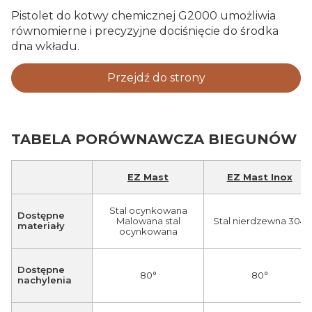
Pistolet do kotwy chemicznej G2000 umożliwia
równomierne i precyzyjne dociśnięcie do środka
dna wkładu.
Przejdź do strony
TABELA PORÓWNAWCZA BIEGUNÓW
EZ Mast
EZ Mast Inox
Stal ocynkowana
Dostępne
Malowana stal
Stal nierdzewna 304
materiały
ocynkowana
Dostępne
80°
80°
nachylenia