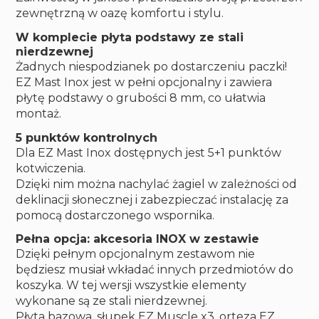
zewnętrzną w oazę komfortu i stylu.
W komplecie płyta podstawy ze stali
nierdzewnej
Żadnych niespodzianek po dostarczeniu paczki!
EZ Mast Inox jest w pełni opcjonalny i zawiera
płytę podstawy o grubości 8 mm, co ułatwia
montaż.
5 punktów kontrolnych
Dla EZ Mast Inox dostępnych jest 5+1 punktów
kotwiczenia.
Dzięki nim można nachylać żagiel w zależności od
deklinacji słonecznej i zabezpieczać instalację za
pomocą dostarczonego wspornika.
Pełna opcja: akcesoria INOX w zestawie
Dzięki pełnym opcjonalnym zestawom nie
będziesz musiał wkładać innych przedmiotów do
koszyka. W tej wersji wszystkie elementy
wykonane są ze stali nierdzewnej.
Płyta bazowa, słupek EZ Muscle x3, orteza EZ,