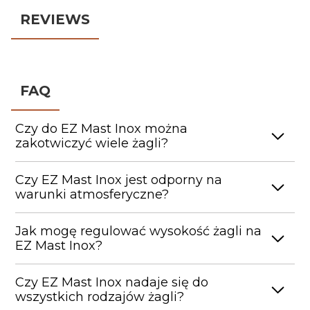
REVIEWS
FAQ
Czy do EZ Mast Inox można
zakotwiczyć wiele żagli?
EZ Mast Inox jest specjalnie zaprojektowany do
Czy EZ Mast Inox jest odporny na
kotwiczenia więcej niż jednego żagla. W
warunki atmosferyczne?
rzeczywistości jest wyposażony w 5 różne punkty
mocowania, które umożliwiają zakotwiczenie
Tak, EZ Mast Inox jest odporny na niekorzystne
Jak mogę regulować wysokość żagli na
wielu żagli i całkowite dostosowanie zacienionego
warunki pogodowe. Jest również wykonany w
EZ Mast Inox?
obszaru.
wersji ze stali nierdzewnej 304, która gwarantuje
ochronę przed rdzą i zasoleniem.
Schroef gewoon de koppeling los en zet hem in
Czy EZ Mast Inox nadaje się do
de nieuwe positie. Met deze functie kun je de
wszystkich rodzajów żagli?