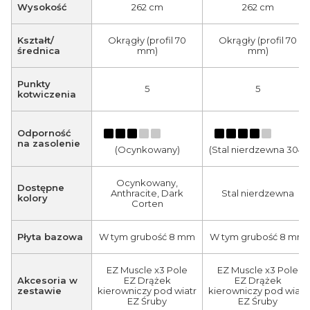
Wysokość
262 cm
262 cm
Kształt/
Okrągły (profil 70
Okrągły (profil 70
średnica
mm)
mm)
Punkty
5
5
kotwiczenia
Odporność
na zasolenie
(Ocynkowany)
(Stal nierdzewna 304)
Ocynkowany,
Dostępne
Anthracite, Dark
Stal nierdzewna
kolory
Corten
Płyta bazowa
W tym grubość 8 mm
W tym grubość 8 mm
EZ Muscle x3 Pole
EZ Muscle x3 Pole
Akcesoria w
EZ Drążek
EZ Drążek
zestawie
kierowniczy pod wiatr
kierowniczy pod wiatr
EZ Śruby
EZ Śruby