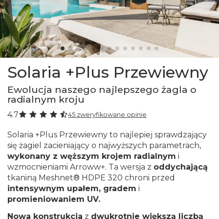
Solaria +Plus Przewiewny
Ewolucja naszego najlepszego żagla o
radialnym kroju
4.7
45 zweryfikowane opinie
Solaria +Plus Przewiewny to najlepiej sprawdzający
się żagiel zacieniający o najwyższych parametrach,
wykonany z węższym krojem radialnym
i
wzmocnieniami Arroww+. Ta wersja z
oddychającą
tkaniną Meshnet® HDPE 320 chroni przed
intensywnym upałem, gradem
i
promieniowaniem UV.
Nowa konstrukcja
z
dwukrotnie większą liczbą