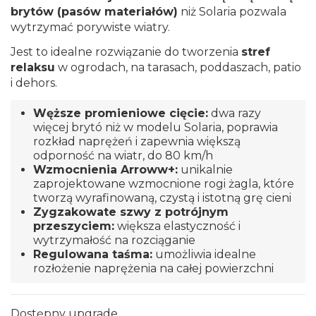
brytów (pasów materiałów)
niż Solaria pozwala
wytrzymać porywiste wiatry.
Jest to idealne rozwiązanie do tworzenia
stref
relaksu
w ogrodach, na tarasach, poddaszach, patio
i dehors.
Węższe promieniowe cięcie:
dwa razy
więcej brytó niż w modelu Solaria, poprawia
rozkład naprężeń i zapewnia większą
odporność na wiatr, do 80 km/h
Wzmocnienia Arroww+:
unikalnie
zaprojektowane wzmocnione rogi żagla, które
tworzą wyrafinowaną, czystą i istotną grę cieni
Zygzakowate szwy z potrójnym
przeszyciem:
większa elastyczność i
wytrzymałość na rozciąganie
Regulowana taśma:
umożliwia idealne
rozłożenie naprężenia na całej powierzchni
Dostępny upgrade