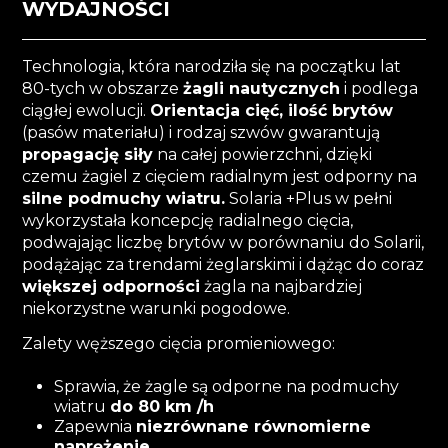
WYDAJNOŚCI
Technologia, która narodziła się na początku lat
80-tych w obszarze
żagli nautycznych
i podlega
ciągłej ewolucji.
Orientacja cięć, ilość brytów
(pasów materiału) i rodzaj szwów gwarantują
propagację siły
na całej powierzchni, dzięki
czemu żagiel z cięciem radialnym jest odporny na
silne podmuchy wiatru.
Solaria +Plus w pełni
wykorzystała koncepcję radialnego cięcia,
podwajając liczbę brytów w porównaniu do Solarii,
podążając za trendami żeglarskimi i dążąc do coraz
większej odporności
żagla na najbardziej
niekorzystne warunki pogodowe.
Zalety węższego cięcia promieniowego:
Sprawia, że żagle są odporne na podmuchy
wiatru
do 80 km /h
Zapewnia
niezrównane równomierne
naprężenie