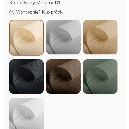
Kolor: Ivory Meshnet®
Wahasz się? Kup próbki
Cloud Meshnet®
Beige Mesh
Ivory Meshnet®
Graphite Meshnet®
Dark Corten Meshnet®
Sage Meshn
White Meshnet®