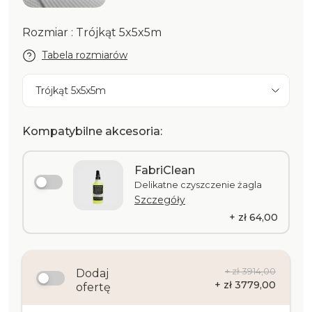
Rozmiar : Trójkąt 5x5x5m
Tabela rozmiarów
Trójkąt 5x5x5m
Kompatybilne akcesoria:
FabriClean
Delikatne czyszczenie żagla
Szczegóły
+ zł 64,00
+ zł 3914,00
Dodaj
+ zł 3779,00
ofertę