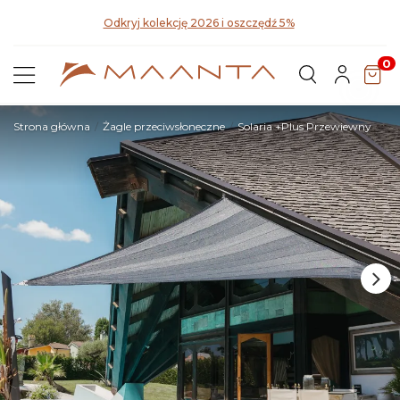
Pozn
Odkryj kolekcję 2026 i oszczędź 5%
0
Strona główna
Żagle przeciwsłoneczne
Solaria +Plus Przewiewny