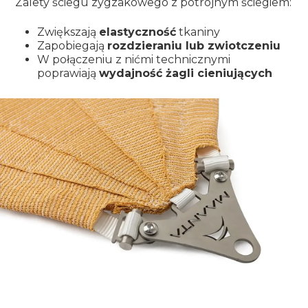
Zalety ściegu zygzakowego z potrójnym ściegiem:
Zwiększają
elastyczność
tkaniny
Zapobiegają
rozdzieraniu lub zwiotczeniu
W połączeniu z nićmi technicznymi
poprawiają
wydajność żagli cieniujących