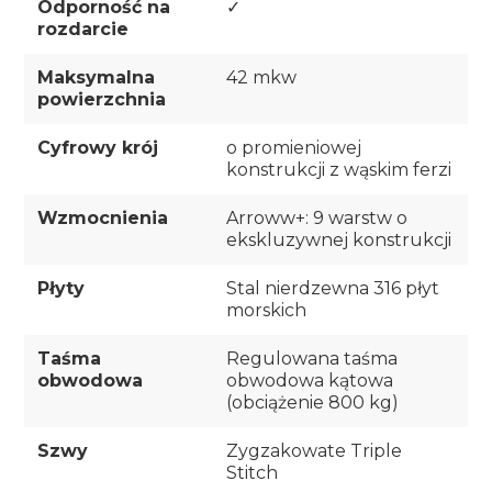
Odporność na
✓
rozdarcie
Maksymalna
42 mkw
powierzchnia
Cyfrowy krój
o promieniowej
konstrukcji z wąskim ferzi
Wzmocnienia
Arroww+: 9 warstw o
ekskluzywnej konstrukcji
Płyty
Stal nierdzewna 316 płyt
morskich
Taśma
Regulowana taśma
obwodowa
obwodowa kątowa
(obciążenie 800 kg)
Szwy
Zygzakowate Triple
Stitch