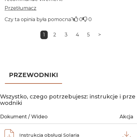
Przetłumacz
Czy ta opinia była pomocna?
0
0
1
2
3
4
5
>
PRZEWODNIKI
Wszystko, czego potrzebujesz: instrukcje i prze
wodniki
Dokument / Wideo
Akcja
Instrukcja obsługi Solaria