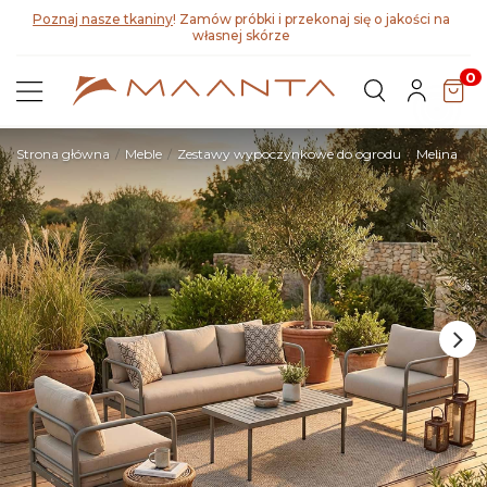
Poznaj nasze tkaniny
! Zamów próbki i przekonaj się o jakości na
własnej skórze
0
Strona główna
Meble
Zestawy wypoczynkowe do ogrodu
Melina