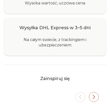
Wysoka wartość, uczciwa cena
Wysyłka DHL Express w 3–5 dni
Na całym świecie, z trackingiem i
ubezpieczeniem
Taras
Ogró
Zainspiruj się
Malowane aluminium i tkanina
Wśród 
Olefin są odporne na długotrwałą
kolorz
ekspozycję. Zestaw zajmuje
wtapia 
niewiele miejsca, a tworzy
plecion
wyjątkową atmosferę.
tam, gd