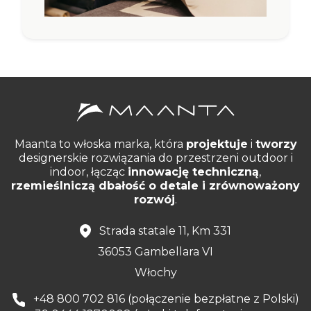
Maanta to włoska marka, która
projektuje
i
tworzy
designerskie rozwiązania do przestrzeni outdoor i
indoor, łącząc
innowację techniczną
,
rzemieślniczą dbałość o detale i zrównoważony
rozwój
.
Strada statale 11, Km 331
36053 Gambellara VI
Włochy
+48 800 702 816 (połączenie bezpłatne z Polski)