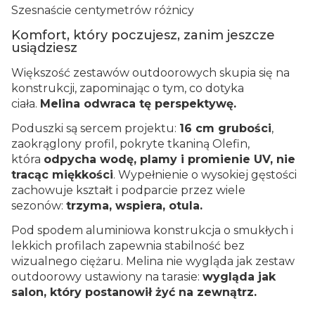
Szesnaście centymetrów różnicy
Komfort, który poczujesz, zanim jeszcze
usiądziesz
Większość zestawów outdoorowych skupia się na
konstrukcji, zapominając o tym, co dotyka
ciała.
Melina odwraca tę perspektywę.
Poduszki są sercem projektu:
16 cm grubości
,
zaokrąglony profil, pokryte tkaniną Olefin,
która
odpycha wodę, plamy i promienie UV, nie
tracąc miękkości
. Wypełnienie o wysokiej gęstości
zachowuje kształt i podparcie przez wiele
sezonów:
trzyma, wspiera, otula.
Pod spodem aluminiowa konstrukcja o smukłych i
lekkich profilach zapewnia stabilność bez
wizualnego ciężaru. Melina nie wygląda jak zestaw
outdoorowy ustawiony na tarasie:
wygląda jak
salon, który postanowił żyć na zewnątrz
.