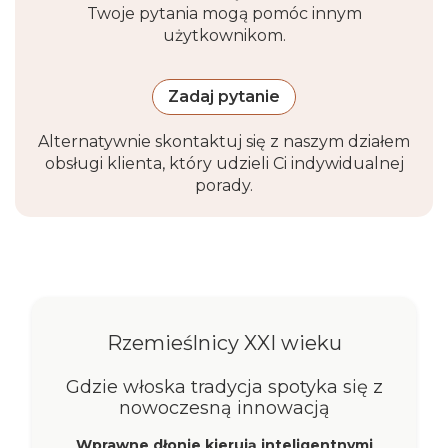
Twoje pytania mogą pomóc innym
użytkownikom.
Opakowanie
1 karton 180 × 67 × 77 cm
Gwarancja
2 lata
Zadaj pytanie
Alternatywnie skontaktuj się z naszym działem
obsługi klienta, który udzieli Ci indywidualnej
porady.
Rzemieślnicy XXI wieku
Gdzie włoska tradycja spotyka się z
nowoczesną innowacją
Wprawne dłonie kierują inteligentnymi