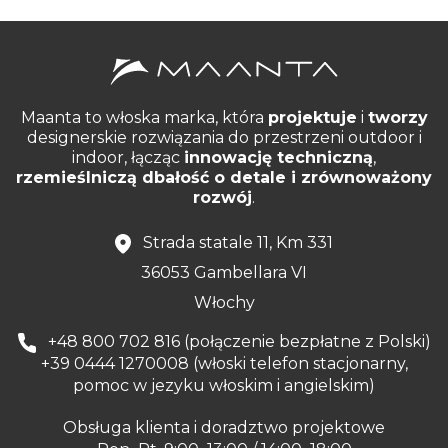
Maanta to włoska marka, która
projektuje
i
tworzy
designerskie rozwiązania do przestrzeni outdoor i
indoor, łącząc
innowację techniczną
,
rzemieślniczą dbałość o detale i zrównoważony
rozwój
.
Strada statale 11, Km 331
36053 Gambellara VI
Włochy
+48 800 702 816 (połączenie bezpłatne z Polski)
+39 0444 1270008 (włoski telefon stacjonarny,
pomoc w jezyku włoskim i angielskim)
Obsługa klienta i doradztwo projektowe